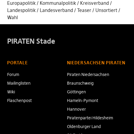
Europapolitik
Kommunalpolitik
Kreisverband
Landespolitik
Landesverband
Teaser
Unsortiert
Wahl
PIRATEN Stade
PORTALE
NIEDERSACHSEN PIRATEN
Forum
Piraten Niedersachsen
Mailinglisten
Braunschweig
Wiki
Göttingen
Flaschenpost
Hameln-Pymont
Hannover
Piratenpartei Hildesheim
Oldenburger Land