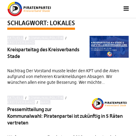
SCHLAGWORT:
LOKALES
AKTUELL
KOMMUNALPOLITIK
KREISVERBAND
Kreisparteitag des Kreisverbands
Stade
Nachtrag Der Vorstand musste leider den KPT und die AVen
aufgrund von mehreren Krankmeldungen Absagen. Wir
wünschen allen eine gute Besserung. Wer möchte…
AKTUELL
KOMMUNALPOLITIK
KREISVERBAND
WAHL
Pressemitteilung zur
Kommunalwahl: Piratenpartei ist zukünftig in 5 Räten
vertreten